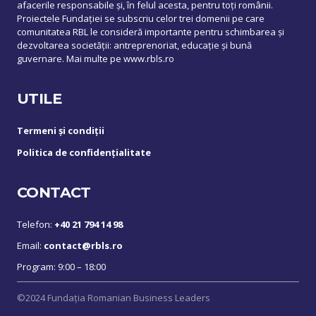
afacerile responsabile și, în felul acesta, pentru toți românii.
Proiectele Fundației se subscriu celor trei domenii pe care
comunitatea RBL le consideră importante pentru schimbarea și
dezvoltarea societății: antreprenoriat, educație și bună
guvernare. Mai multe pe
www.rbls.ro
UTILE
Termeni și condiții
Politica de confidențialitate
CONTACT
Telefon:
+40 21 794 14 98
Email:
contact@rbls.ro
Program: 9:00 – 18:00
©2024 Fundația Romanian Business Leaders