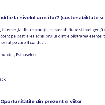
iție la nivelul următor? (sustenabilitate și
ntersecția dintre tradiție, sustenabilitate și inteligență a
ccent pe păstrarea echilibrului dintre păstrarea esenței tr
nessul pe care îl conduci.
Founder, Psihoselect
ack
Oportunitățile din prezent și viitor