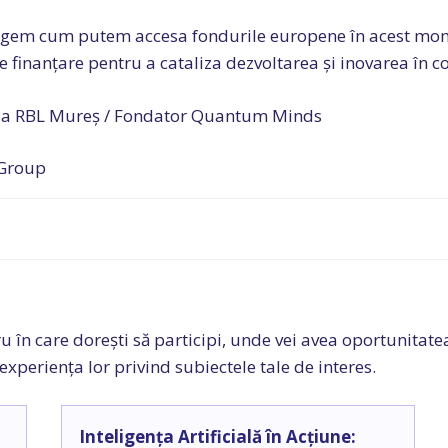
egem cum putem accesa fondurile europene în acest momen
e finanțare pentru a cataliza dezvoltarea și inovarea în 
ala RBL Mureș / Fondator Quantum Minds
 Group
în care dorești să participi, unde vei avea oportunitatea s
 experiența lor privind subiectele tale de interes.
Inteligența Artificială în Acțiune: